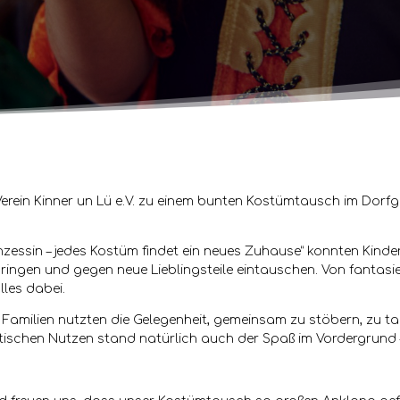
erein Kinner un Lü e.V. zu einem bunten Kostümtausch im Dorf
nzessin – jedes Kostüm findet ein neues Zuhause“ konnten Kind
gen und gegen neue Lieblingsteile eintauschen. Von fantasievo
lles dabei.
amilien nutzten die Gelegenheit, gemeinsam zu stöbern, zu t
tischen Nutzen stand natürlich auch der Spaß im Vordergrund –